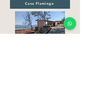
Casa Flamingo
Casa Tucán 34
Contact Us
500 Terry Francine
Street
San Francisco, CA
94158
info@mysite.com