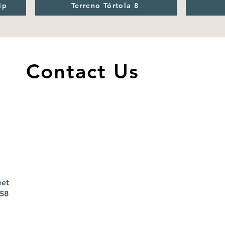
ip
Terreno Tórtola 8
Contact Us
eet
158