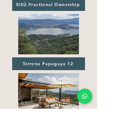
SISÚ Fractional Ownership
Terreno Papagayo 12
Casa Flamingo