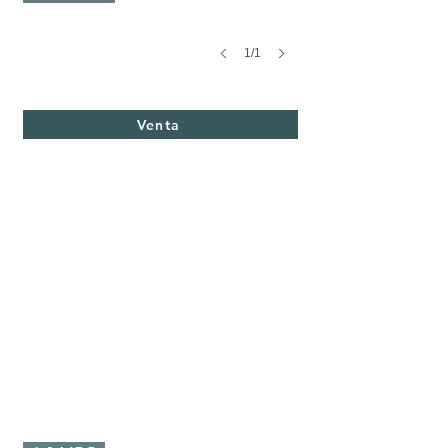
1/1
Papagayo 12
Terreno
en
Venta
Venta