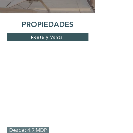
SISÚ FRACTIONAL
PROPIEDADES
Renta
y
Venta
Renta y Venta
Entrega Inmediata
Desde: 4.9 MDP