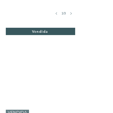
1/3
Tucán 35
Vendida
Vendida
VENDIDA