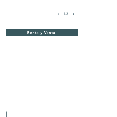
1/3
Cóndor 8
Vendida
Renta y Venta