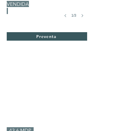
VENDIDA
1/3
Casa Paloma 3
Casa
en
Venta
Preventa
Precio Preventa
43.6 MDP