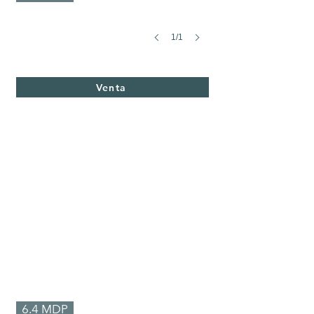
1/1
Cenzontle 1
Terreno
Venta
6.4 MDP